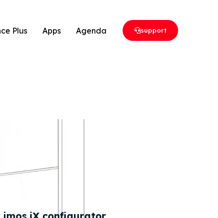
ce Plus
Apps
Agenda
support
 imos iX configurator