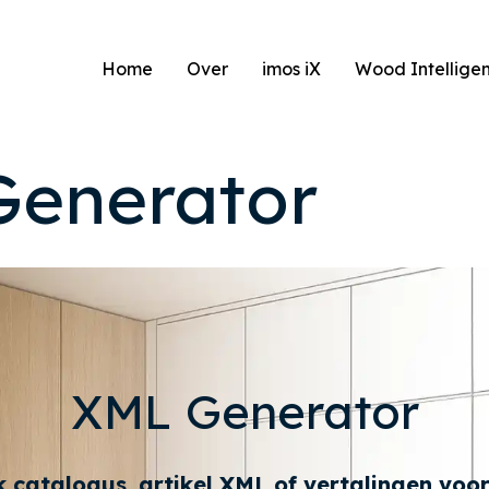
Home
Over
imos iX
Wood Intelligen
Generator
XML Generator
k catalogus, artikel XML of vertalingen voor