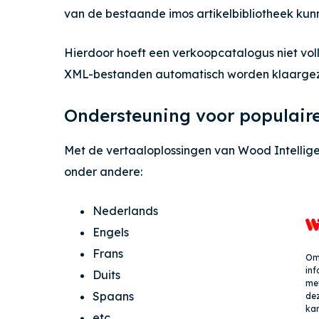
van de bestaande imos artikelbibliotheek ku
Hierdoor hoeft een verkoopcatalogus niet vol
XML-bestanden automatisch worden klaargezet
Ondersteuning voor populaire
Met de vertaaloplossingen van Wood Intellig
onder andere:
Nederlands
Engels
Frans
Om 
inf
Duits
met
Spaans
dez
kan
etc..