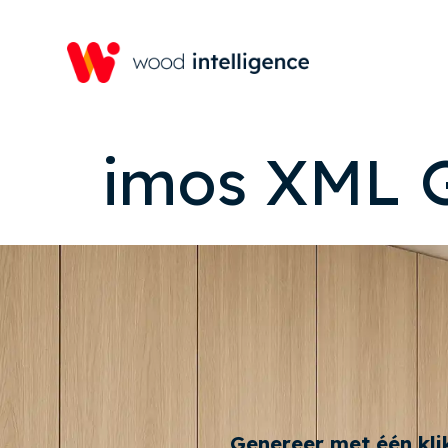
imos XML 
Genereer met één kli