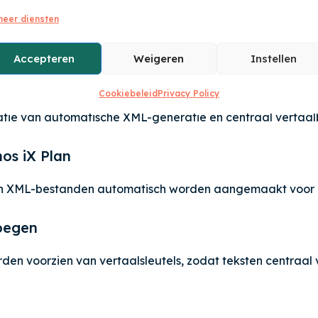
 Nederlandse teksten, terwijl een internationale dealer 
heer diensten
e catalogus worden voorbereid voor Nederlands, Frans en 
Accepteren
Weigeren
Instellen
en vertaalbeheer
Cookiebeleid
Privacy Policy
natie van automatische XML-generatie en centraal vertaal
os iX Plan
nnen XML-bestanden automatisch worden aangemaakt voor 
voegen
 voorzien van vertaalsleutels, zodat teksten centraal