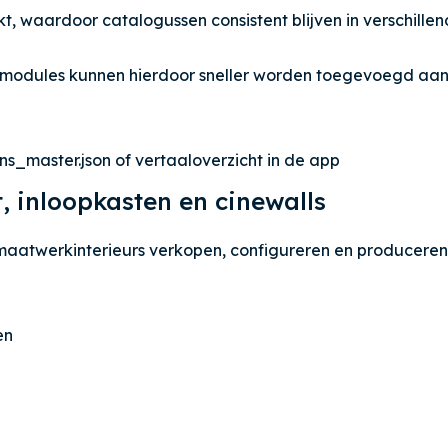
, waardoor catalogussen consistent blijven in verschillend
pmodules kunnen hierdoor sneller worden toegevoegd aan
ns_master.json of vertaaloverzicht in de app
, inloopkasten en cinewalls
e maatwerkinterieurs verkopen, configureren en producere
en