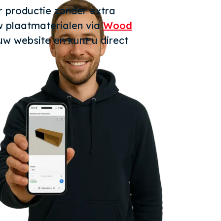
r productie zonder extra
w plaatmaterialen via
Wood
w website en kunt u direct