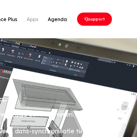
ce Plus
Apps
Agenda
support
pps.
twerk Apps automatiseren.
rk, data-synchronisatie tussen