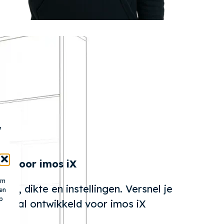
r
nd voor imos iX
om
ur, dikte en instellingen. Versnel je
en
p
ciaal ontwikkeld voor imos iX