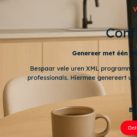
Conf
Genereer met één kl
Bespaar vele uren XML programmee
professionals. Hiermee genereert u
Be
Ont