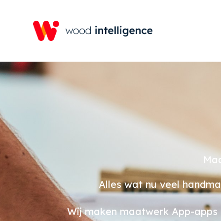
Maa
Alles wat nu veel handma
Wij maken maatwerk App-apps o