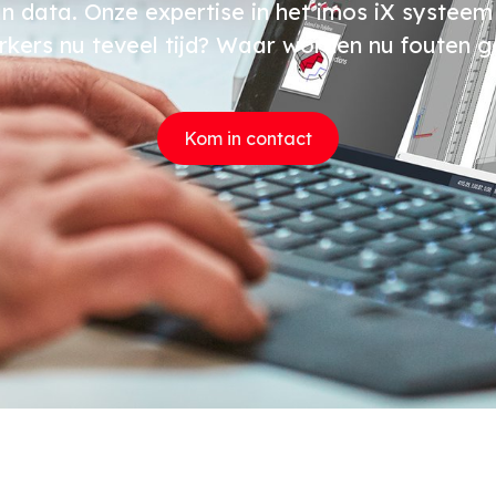
van data. Onze expertise in het imos iX systee
rkers nu teveel tijd? Waar worden nu fouten 
Kom in contact