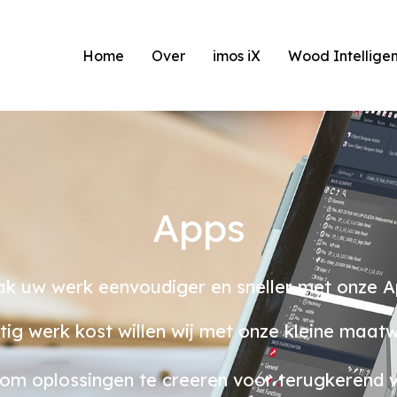
Home
Over
imos iX
Wood Intelligen
Apps
k uw werk eenvoudiger en sneller met onze A
tig werk kost willen wij met onze kleine maa
m oplossingen te creeren voor terugkerend we