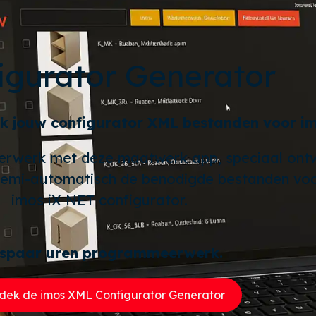
igurator Generator
ik jouw configurator XML bestanden voor im
rwerk met deze maatwerk app, speciaal ontwi
 semi-automatisch de benodigde bestanden voo
imos iX NET configurator.
spaar uren programmeerwerk.
dek de imos XML Configurator Generator