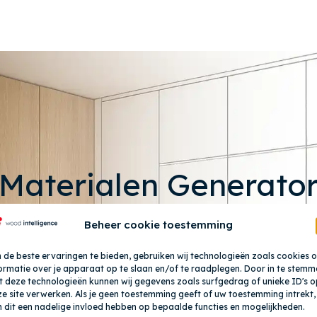
Materialen Generato
Beheer cookie toestemming
én klik jouw (plaat)materialen & kantenba
de beste ervaringen te bieden, gebruiken wij technologieën zoals cookies 
id-surface en kernmateriaal in de perfecte kle
ormatie over je apparaat op te slaan en/of te raadplegen. Door in te stemm
 deze technologieën kunnen wij gegevens zoals surfgedrag of unieke ID's o
inuten per order met onze maatwerk apps, spe
e site verwerken. Als je geen toestemming geeft of uw toestemming intrekt,
professionals.
 dit een nadelige invloed hebben op bepaalde functies en mogelijkheden.