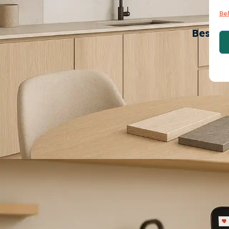
Be
Bespaa