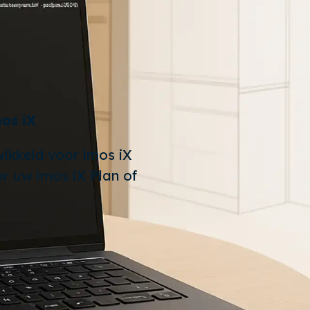
os iX
kkeld voor imos iX
r uw imos iX Plan of