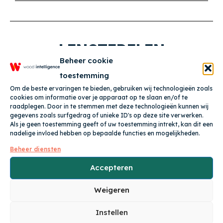
LENGTEDELEN
Beheer cookie
toestemming
Verstek in plinten en kroonlijsten
Om de beste ervaringen te bieden, gebruiken wij technologieën zoals
cookies om informatie over je apparaat op te slaan en/of te
Nieuwe optie voor plinten en kroonlijsten:
raadplegen. Door in te stemmen met deze technologieën kunnen wij
gegevens zoals surfgedrag of unieke ID's op deze site verwerken.
de mogelijkheid tot het toevoegen van een
Als je geen toestemming geeft of uw toestemming intrekt, kan dit een
verstek.
nadelige invloed hebben op bepaalde functies en mogelijkheden.
Beheer diensten
Lengtedelen wisselen
Accepteren
Weigeren
Nadat een plint, kroonlijst, werkblad of
lichtlijst is geplaatst kan deze nu ook
Instellen
volledig worden gewisseld voor een ander