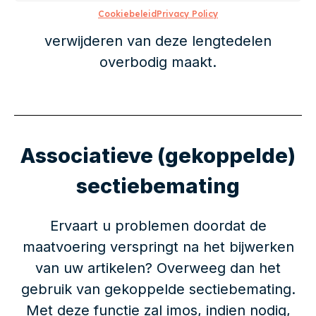
Cookiebeleid
Privacy Policy
type. Een mooie toevoeging die het
verwijderen van deze lengtedelen
overbodig maakt.
Associatieve (gekoppelde)
sectiebemating
Ervaart u problemen doordat de
maatvoering verspringt na het bijwerken
van uw artikelen? Overweeg dan het
gebruik van gekoppelde sectiebemating.
Met deze functie zal imos, indien nodig,